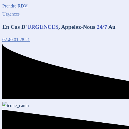
Prendre RDV
Urgences
En Cas D'
URGENCES
, Appelez-Nous
24/7
Au
02.40.01.28.21