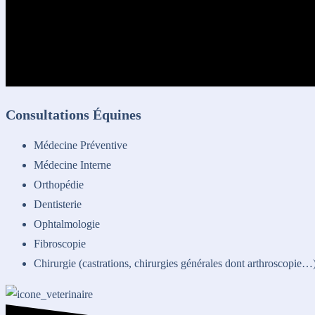
Consultations Équines
Médecine Préventive
Médecine Interne
Orthopédie
Dentisterie
Ophtalmologie
Fibroscopie
Chirurgie (castrations, chirurgies générales dont arthroscopie…