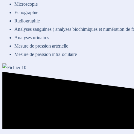
Microscopie
Echographie
Radiographie
Analyses sanguines ( analyses biochimiques et numération de f
Analyses urinaires
Mesure de pression artérielle
Mesure de pression intra-oculaire